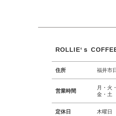
ROLLIE‘ｓ COFFE
住所
福井市日
月・火・
営業時間
金・土 1
定休日
木曜日