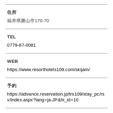
住所
福井県勝山市170-70
TEL
0779-87-0081
WEB
https://www.resorthotels109.com/skijam/
予約
https://advance.reservation.jp/trs109/stay_pc/rs
v/index.aspx?lang=ja-JP&hi_id=10